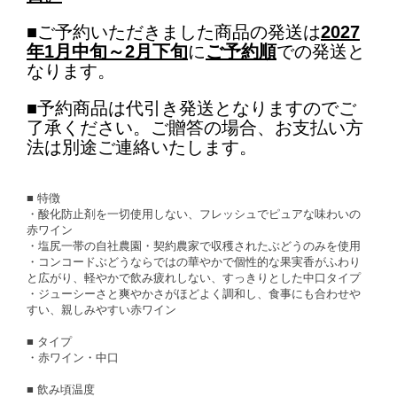
■ご予約いただきました商品の発送は
2027
年1月中旬～2月
下旬
に
ご予約順
での発送と
なります。
■予約商品は代引き発送となりますのでご
了承ください。ご贈答の場合、お支払い方
法は別途ご連絡いたします。
■ 特徴
・酸化防止剤を一切使用しない、フレッシュでピュアな味わいの
赤ワイン
・塩尻一帯の自社農園・契約農家で収穫されたぶどうのみを使用
・コンコードぶどうならではの華やかで個性的な果実香がふわり
と広がり、軽やかで飲み疲れしない、すっきりとした中口タイプ
・ジューシーさと爽やかさがほどよく調和し、食事にも合わせや
すい、親しみやすい赤ワイン
■ タイプ
・赤ワイン・中口
■ 飲み頃温度