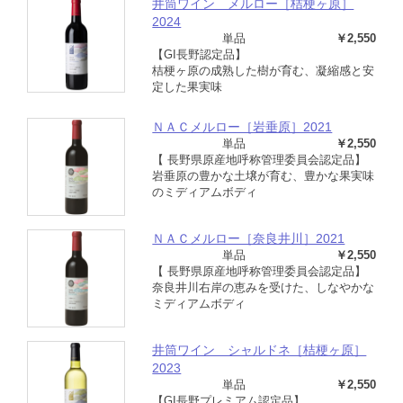
井筒ワイン メルロー［桔梗ヶ原］
2024
単品
￥2,550
【GI長野認定品】
桔梗ヶ原の成熟した樹が育む、凝縮感と安
定した果実味
ＮＡＣメルロー［岩垂原］2021
単品
￥2,550
【 長野県原産地呼称管理委員会認定品】
岩垂原の豊かな土壌が育む、豊かな果実味
のミディアムボディ
ＮＡＣメルロー［奈良井川］2021
単品
￥2,550
【 長野県原産地呼称管理委員会認定品】
奈良井川右岸の恵みを受けた、しなやかな
ミディアムボディ
井筒ワイン シャルドネ［桔梗ヶ原］
2023
単品
￥2,550
【GI長野プレミアム認定品】