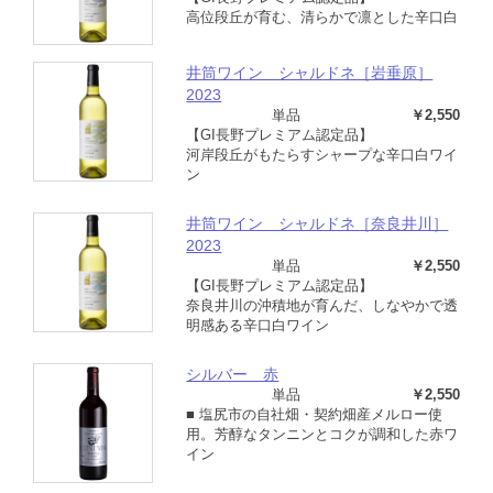
高位段丘が育む、清らかで凛とした辛口白
井筒ワイン シャルドネ［岩垂原］
2023
単品
￥2,550
【GI長野プレミアム認定品】
河岸段丘がもたらすシャープな辛口白ワイ
ン
井筒ワイン シャルドネ［奈良井川］
2023
単品
￥2,550
【GI長野プレミアム認定品】
奈良井川の沖積地が育んだ、しなやかで透
明感ある辛口白ワイン
シルバー 赤
単品
￥2,550
■ 塩尻市の自社畑・契約畑産メルロー使
用。芳醇なタンニンとコクが調和した赤ワ
イン