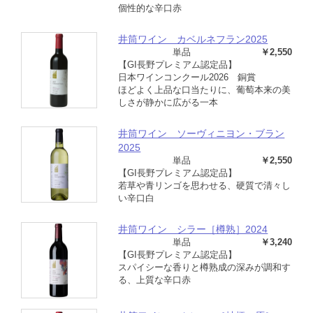
個性的な辛口赤
井筒ワイン カベルネフラン2025
単品
￥2,550
【GI長野プレミアム認定品】
日本ワインコンクール2026 銅賞
ほどよく上品な口当たりに、葡萄本来の美
しさが静かに広がる一本
井筒ワイン ソーヴィニヨン・ブラン
2025
単品
￥2,550
【GI長野プレミアム認定品】
若草や青リンゴを思わせる、硬質で清々し
い辛口白
井筒ワイン シラー［樽熟］2024
単品
￥3,240
【GI長野プレミアム認定品】
スパイシーな香りと樽熟成の深みが調和す
る、上質な辛口赤