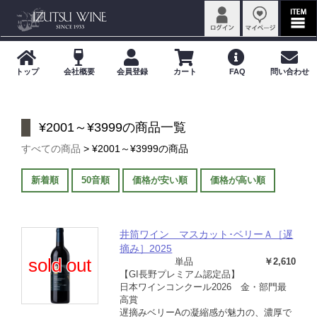
¥2001～¥3999の商品一覧
すべての商品
> ¥2001～¥3999の商品
新着順
50音順
価格が安い順
価格が高い順
井筒ワイン マスカット･ベリーＡ［遅
摘み］2025
sold out
単品
￥2,610
【GI長野プレミアム認定品】
日本ワインコンクール2026 金・部門最
高賞
遅摘みベリーAの凝縮感が魅力の、濃厚で