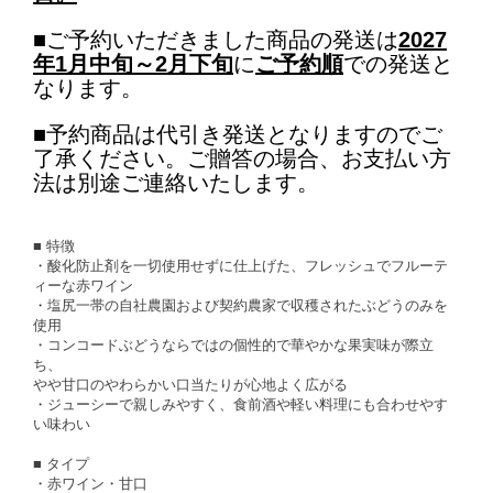
■ご予約いただきました商品の発送は
2027
年1月中旬～2月
下旬
に
ご予約順
での発送と
なります。
■予約商品は代引き発送となりますのでご
了承ください。ご贈答の場合、お支払い方
法は別途ご連絡いたします。
■ 特徴
・酸化防止剤を一切使用せずに仕上げた、フレッシュでフルーテ
ィーな赤ワイン
・塩尻一帯の自社農園および契約農家で収穫されたぶどうのみを
使用
・コンコードぶどうならではの個性的で華やかな果実味が際立
ち、
やや甘口のやわらかい口当たりが心地よく広がる
・ジューシーで親しみやすく、食前酒や軽い料理にも合わせやす
い味わい
■ タイプ
・赤ワイン・甘口