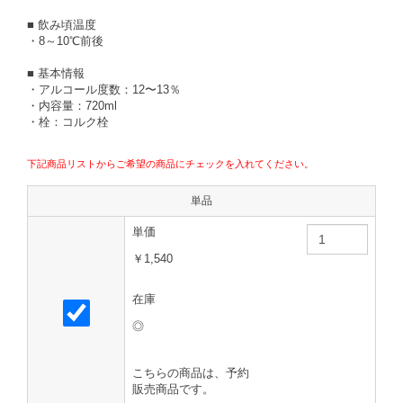
■ 飲み頃温度
・8～10℃前後
■ 基本情報
・アルコール度数：12〜13％
・内容量：720ml
・栓：コルク栓
下記商品リストからご希望の商品にチェックを入れてください。
単品
単価
￥1,540
在庫
◎
こちらの商品は、予約
販売商品です。