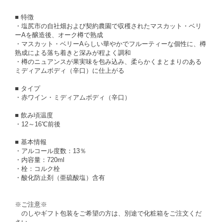
■ 特徴
・塩尻市の自社畑および契約農園で収穫されたマスカット・ベリ
ーAを醸造後、オーク樽で熟成
・マスカット・ベリーAらしい華やかでフルーティーな個性に、樽
熟成による落ち着きと深みが程よく調和
・樽のニュアンスが果実味を包み込み、柔らかくまとまりのある
ミディアムボディ（辛口）に仕上がる
■ タイプ
・赤ワイン・ミディアムボディ（辛口）
■ 飲み頃温度
・12～16℃前後
■ 基本情報
・アルコール度数：13％
・内容量：720ml
・栓：コルク栓
・酸化防止剤（亜硫酸塩）含有
※ご注意※
のしやギフト包装をご希望の方は、別途で化粧箱をご注文くだ