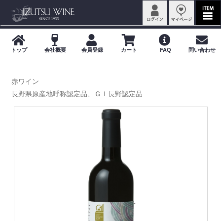
赤ワイン
長野県原産地呼称認定品、ＧＩ長野認定品