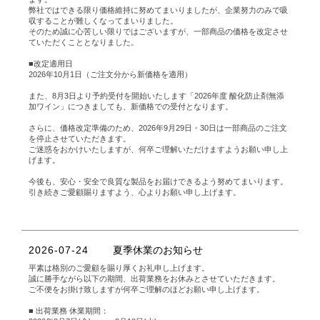
弊社ではできる限り価格維持に努めてまいりましたが、企業努力のみで吸
収することが難しくなってまいりました。
そのため誠に心苦しい限りではございますが、一部商品の価格を改定させ
ていただくこととなりました。
■改定適用日
2026年10月1日（ご注文分から新価格を適用）
また、8月3日より予約受付を開始いたします「2026年度 酸化防止剤無添
加ワイン」につきましても、新価格での受付となります。
さらに、価格改定準備のため、2026年9月29日・30日は一部商品のご注文
を停止させていただきます。
ご迷惑をおかけいたしますが、何卒ご理解いただけますようお願い申し上
げます。
今後も、安心・安全で良質な製品をお届けできるよう努めてまいります。
引き続きご愛顧賜りますよう、心よりお願い申し上げます。
2026-07-24
夏季休業のお知らせ
平素は格別のご愛顧を賜り厚くお礼申し上げます。
誠に勝手ながら以下の期間、出荷業務をお休みとさせていただきます。
ご不便をお掛け致しますが何卒ご理解のほどお願い申し上げます。
■ 出荷業務 休業期間：